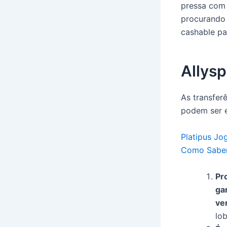
pressa com 
procurando 
cashable pa
Allysp
As transfer
podem ser 
Platipus Jo
Como Saber
Pr
ga
ve
lo