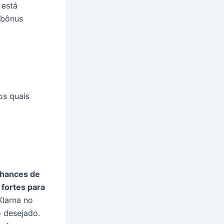
 está
 bônus
os quais
chances de
 fortes para
Klarna no
o desejado.