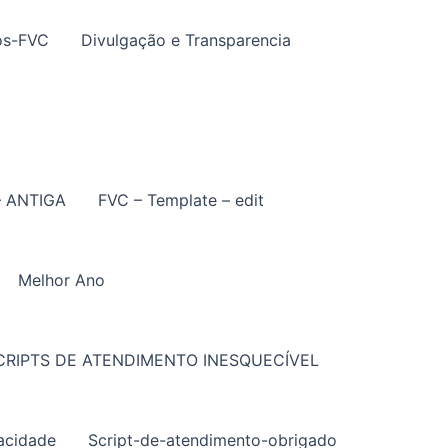
os-FVC
Divulgação e Transparencia
 ANTIGA
FVC – Template – edit
Melhor Ano
CRIPTS DE ATENDIMENTO INESQUECÍVEL
vacidade
Script-de-atendimento-obrigado