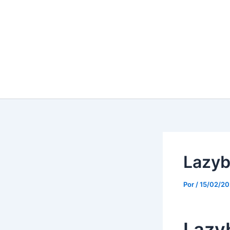
Lazyb
Por
/
15/02/2
Lazy