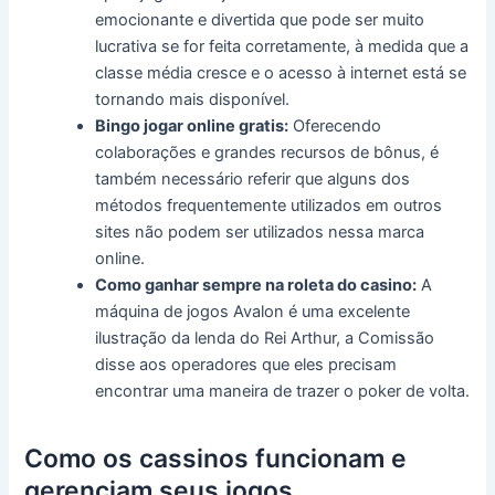
emocionante e divertida que pode ser muito
lucrativa se for feita corretamente, à medida que a
classe média cresce e o acesso à internet está se
tornando mais disponível.
Bingo jogar online gratis:
Oferecendo
colaborações e grandes recursos de bônus, é
também necessário referir que alguns dos
métodos frequentemente utilizados em outros
sites não podem ser utilizados nessa marca
online.
Como ganhar sempre na roleta do casino:
A
máquina de jogos Avalon é uma excelente
ilustração da lenda do Rei Arthur, a Comissão
disse aos operadores que eles precisam
encontrar uma maneira de trazer o poker de volta.
Como os cassinos funcionam e
gerenciam seus jogos