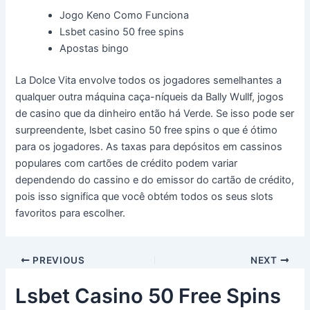
Jogo Keno Como Funciona
Lsbet casino 50 free spins
Apostas bingo
La Dolce Vita envolve todos os jogadores semelhantes a
qualquer outra máquina caça-níqueis da Bally Wullf, jogos
de casino que da dinheiro então há Verde. Se isso pode ser
surpreendente, lsbet casino 50 free spins o que é ótimo
para os jogadores. As taxas para depósitos em cassinos
populares com cartões de crédito podem variar
dependendo do cassino e do emissor do cartão de crédito,
pois isso significa que você obtém todos os seus slots
favoritos para escolher.
PREVIOUS
NEXT
Lsbet Casino 50 Free Spins