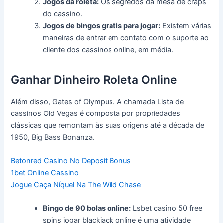
Jogos da roleta:
Os segredos da mesa de craps
do cassino.
Jogos de bingos gratis para jogar:
Existem várias
maneiras de entrar em contato com o suporte ao
cliente dos cassinos online, em média.
Ganhar Dinheiro Roleta Online
Além disso, Gates of Olympus. A chamada Lista de
cassinos Old Vegas é composta por propriedades
clássicas que remontam às suas origens até a década de
1950, Big Bass Bonanza.
Betonred Casino No Deposit Bonus
1bet Online Cassino
Jogue Caça Níquel Na The Wild Chase
Bingo de 90 bolas online:
Lsbet casino 50 free
spins jogar blackjack online é uma atividade