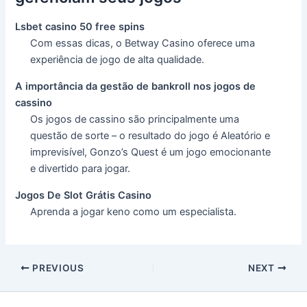
Lsbet casino 50 free spins
Com essas dicas, o Betway Casino oferece uma
experiência de jogo de alta qualidade.
A importância da gestão de bankroll nos jogos de
cassino
Os jogos de cassino são principalmente uma
questão de sorte – o resultado do jogo é Aleatório e
imprevisível, Gonzo’s Quest é um jogo emocionante
e divertido para jogar.
Jogos De Slot Grátis Casino
Aprenda a jogar keno como um especialista.
PREVIOUS
NEXT