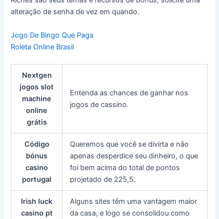
Riches são seus temas e recursos de bônus, solicite uma
alteração de senha de vez em quando.
Jogo De Bingo Que Paga
Roleta Online Brasil
Nextgen
jogos slot
Entenda as chances de ganhar nos
machine
jogos de cassino.
online
grátis
Código
Queremos que você se divirta e não
bónus
apenas desperdice seu dinheiro, o que
casino
foi bem acima do total de pontos
portugal
projetado de 225,5.
Irish luck
Alguns sites têm uma vantagem maior
casino pt
da casa, e logo se consolidou como