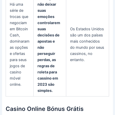
Há uma
não deixar
série de
suas
trocas que
emoções
negociam
controlarem
em Bitcoin
suas
Os Estados Unidos
Cash,
decisões de
são um dos países
dominaram
apostas e
mais conhecidos
as opções
não
do mundo por seus
e ofertas
perseguir
cassinos, no
para seus
perdas, as
entanto.
jogos de
regras de
casino
roleta para
móvel
cassino em
online.
2023 são
simples.
Casino Online Bónus Grátis