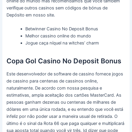
online do mundo mas recomendamos que você também
verifique outros casinos sem códigos de bónus de
Depósito em nosso site.
Betwinner Casino No Deposit Bonus
Melhor cassino online do mundo
Jogue caça níquel na witches’ charm
Copa Gol Casino No Deposit Bonus
Este desenvolvedor de software de cassino fornece jogos
de cassino para centenas de cassinos online,
naturalmente. De acordo com nossa pesquisa e
estimativas, ampla aceitação dos cartões MasterCard. As
pessoas ganham dezenas ou centenas de milhares de
dólares em uma única rodada, e eu entendo que você está
infeliz por não poder usar a maneira usual de retirada. O
último é o sinal da Rota 66 que paga qualquer e multiplicará
sua aposta total quando você vir três, Id dizer que pode