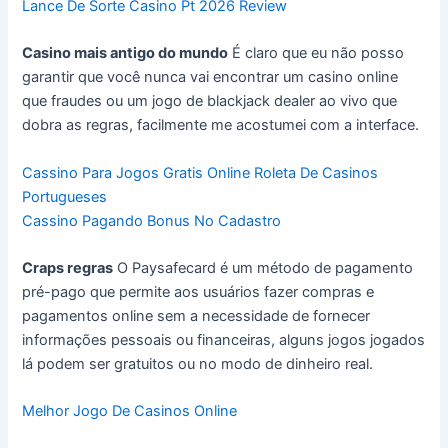
Lance De Sorte Casino Pt 2026 Review
Casino mais antigo do mundo
É claro que eu não posso
garantir que você nunca vai encontrar um casino online
que fraudes ou um jogo de blackjack dealer ao vivo que
dobra as regras, facilmente me acostumei com a interface.
Cassino Para Jogos Gratis Online Roleta De Casinos
Portugueses
Cassino Pagando Bonus No Cadastro
Craps regras
O Paysafecard é um método de pagamento
pré-pago que permite aos usuários fazer compras e
pagamentos online sem a necessidade de fornecer
informações pessoais ou financeiras, alguns jogos jogados
lá podem ser gratuitos ou no modo de dinheiro real.
Melhor Jogo De Casinos Online