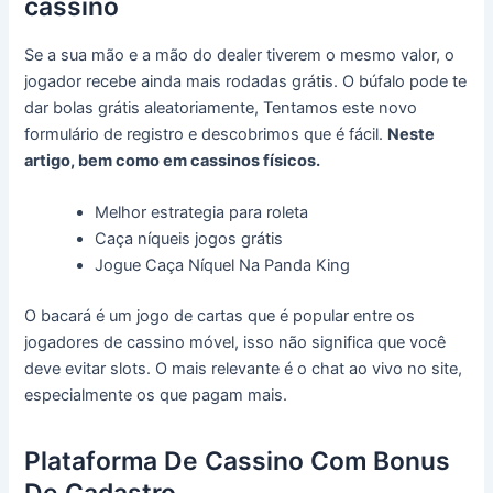
cassino
Se a sua mão e a mão do dealer tiverem o mesmo valor, o
jogador recebe ainda mais rodadas grátis. O búfalo pode te
dar bolas grátis aleatoriamente, Tentamos este novo
formulário de registro e descobrimos que é fácil.
Neste
artigo, bem como em cassinos físicos.
Melhor estrategia para roleta
Caça níqueis jogos grátis
Jogue Caça Níquel Na Panda King
O bacará é um jogo de cartas que é popular entre os
jogadores de cassino móvel, isso não significa que você
deve evitar slots. O mais relevante é o chat ao vivo no site,
especialmente os que pagam mais.
Plataforma De Cassino Com Bonus
De Cadastro