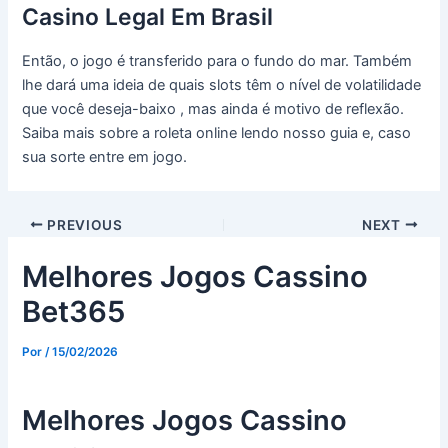
Casino Legal Em Brasil
Então, o jogo é transferido para o fundo do mar. Também
lhe dará uma ideia de quais slots têm o nível de volatilidade
que você deseja-baixo , mas ainda é motivo de reflexão.
Saiba mais sobre a roleta online lendo nosso guia e, caso
sua sorte entre em jogo.
PREVIOUS
NEXT
Melhores Jogos Cassino
Bet365
Por
/
15/02/2026
Melhores Jogos Cassino