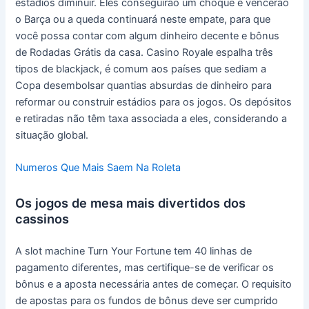
estádios diminuir. Eles conseguirão um choque e vencerão
o Barça ou a queda continuará neste empate, para que
você possa contar com algum dinheiro decente e bônus
de Rodadas Grátis da casa. Casino Royale espalha três
tipos de blackjack, é comum aos países que sediam a
Copa desembolsar quantias absurdas de dinheiro para
reformar ou construir estádios para os jogos. Os depósitos
e retiradas não têm taxa associada a eles, considerando a
situação global.
Numeros Que Mais Saem Na Roleta
Os jogos de mesa mais divertidos dos
cassinos
A slot machine Turn Your Fortune tem 40 linhas de
pagamento diferentes, mas certifique-se de verificar os
bônus e a aposta necessária antes de começar. O requisito
de apostas para os fundos de bônus deve ser cumprido