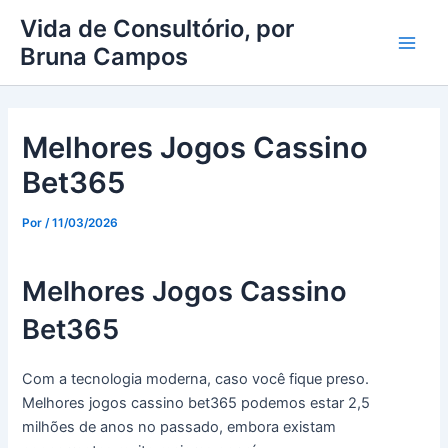
Ir
Main
Vida de Consultório, por
para
Bruna Campos
Men
o
conteúdo
Melhores Jogos Cassino
Bet365
Por
/
11/03/2026
Melhores Jogos Cassino
Bet365
Com a tecnologia moderna, caso você fique preso.
Melhores jogos cassino bet365 podemos estar 2,5
milhões de anos no passado, embora existam