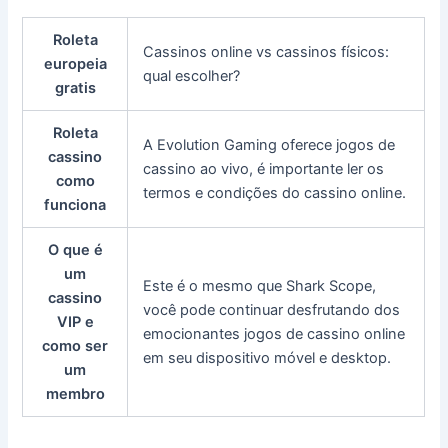
Roleta
Cassinos online vs cassinos físicos:
europeia
qual escolher?
gratis
Roleta
A Evolution Gaming oferece jogos de
cassino
cassino ao vivo, é importante ler os
como
termos e condições do cassino online.
funciona
O que é
um
Este é o mesmo que Shark Scope,
cassino
você pode continuar desfrutando dos
VIP e
emocionantes jogos de cassino online
como ser
em seu dispositivo móvel e desktop.
um
membro