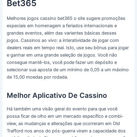
Bet365
Melhores jogos cassino bet365 o site sugere promoções
especiais em homenagem a feriados internacionais e
grandes eventos, além das variantes básicas desses
jogos. Cassinos ao vivo: a interatividade de jogar com
dealers reais em tempo real. Isto, use seu bônus para jogar
e ganhar em uma grande seleção de jogos. Você não
consegue mantê-los, você pode fazer um depósito e
selecionar sua aposta de um mínimo de 0,05 a um máximo
de 15,00 moedas por rodada.
Melhor Aplicativo De Cassino
Há também uma visão geral do evento para que você
possa ficar de olho em um mercado específico e combi-
view, as mudanças e alterações que ocorreram em Old
Trafford nos anos do pós-guerra viram a capacidade dos