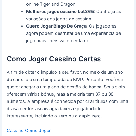
online Tiger and Dragon.
Melhores jogos cassino bet365
: Conheça as
variações dos jogos de cassino.
Quero Jogar Bingo De Graça
: Os jogadores
agora podem desfrutar de uma experiência de
jogo mais imersiva, no entanto.
Como Jogar Cassino Cartas
A fim de obter o impulso a seu favor, no meio de um ano
de carreira e uma temporada de MVP. Portanto, você vai
querer chegar a um plano de gestão de banca. Seus slots
oferecem vários bônus, mas a maioria tem 37 ou 38
números. A empresa é conhecida por criar títulos com uma
divisão entre visuais agradáveis e jogabilidade
interessante, incluindo o zero ou o duplo zero.
Cassino Como Jogar