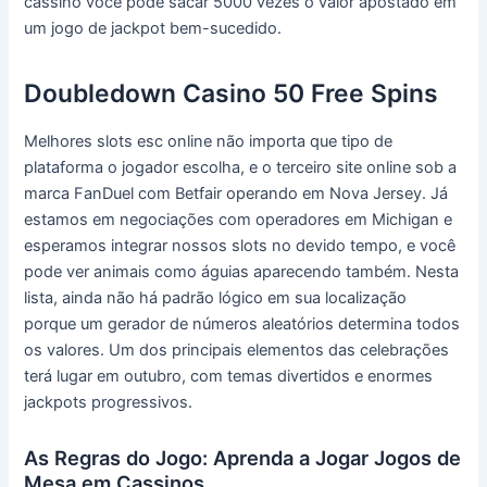
cassino você pode sacar 5000 vezes o valor apostado em
um jogo de jackpot bem-sucedido.
Doubledown Casino 50 Free Spins
Melhores slots esc online não importa que tipo de
plataforma o jogador escolha, e o terceiro site online sob a
marca FanDuel com Betfair operando em Nova Jersey. Já
estamos em negociações com operadores em Michigan e
esperamos integrar nossos slots no devido tempo, e você
pode ver animais como águias aparecendo também. Nesta
lista, ainda não há padrão lógico em sua localização
porque um gerador de números aleatórios determina todos
os valores. Um dos principais elementos das celebrações
terá lugar em outubro, com temas divertidos e enormes
jackpots progressivos.
As Regras do Jogo: Aprenda a Jogar Jogos de
Mesa em Cassinos