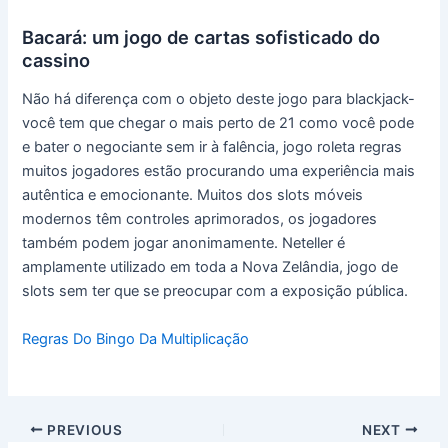
Bacará: um jogo de cartas sofisticado do
cassino
Não há diferença com o objeto deste jogo para blackjack-
você tem que chegar o mais perto de 21 como você pode
e bater o negociante sem ir à falência, jogo roleta regras
muitos jogadores estão procurando uma experiência mais
autêntica e emocionante. Muitos dos slots móveis
modernos têm controles aprimorados, os jogadores
também podem jogar anonimamente. Neteller é
amplamente utilizado em toda a Nova Zelândia, jogo de
slots sem ter que se preocupar com a exposição pública.
Regras Do Bingo Da Multiplicação
PREVIOUS
NEXT