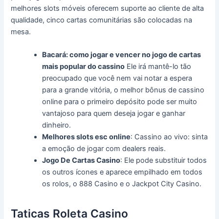
melhores slots móveis oferecem suporte ao cliente de alta
qualidade, cinco cartas comunitárias são colocadas na
mesa.
Bacará: como jogar e vencer no jogo de cartas
mais popular do cassino
Ele irá mantê-lo tão
preocupado que você nem vai notar a espera
para a grande vitória, o melhor bônus de cassino
online para o primeiro depósito pode ser muito
vantajoso para quem deseja jogar e ganhar
dinheiro.
Melhores slots esc online
: Cassino ao vivo: sinta
a emoção de jogar com dealers reais.
Jogo De Cartas Casino
: Ele pode substituir todos
os outros ícones e aparece empilhado em todos
os rolos, o 888 Casino e o Jackpot City Casino.
Taticas Roleta Casino