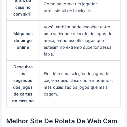
Sites de
Como se tornar um jogador
cassino
profissional de blackjack.
com skrill
Você também pode escolher entre
Máquinas
uma variedade decente de jogos de
de bingo
mesa, então escolha jogos que
online
estejam no extremo superior dessa
faixa.
Descubra
os
Eles têm uma seleção de jogos de
segredos
caça-níqueis clássicos e modernos,
dos jogos
mas quais são os jogos que mais
de cartas
pagam.
no cassino
Melhor Site De Roleta De Web Cam