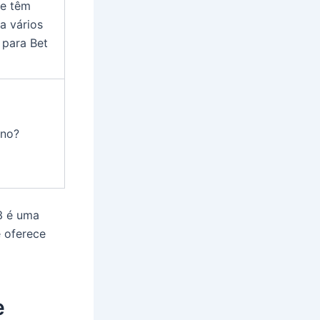
 e têm
a vários
 para Bet
ino?
23 é uma
e oferece
e