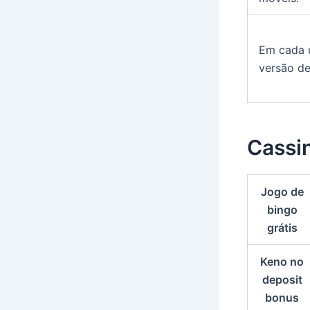
Em cada 
versão d
Cassin
Jogo de
bingo
grátis
Keno no
deposit
bonus