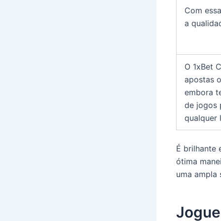
Com essas
a qualid
O 1xBet C
apostas o
embora t
de jogos 
qualquer 
É brilhante
ótima manei
uma ampla s
Jogue