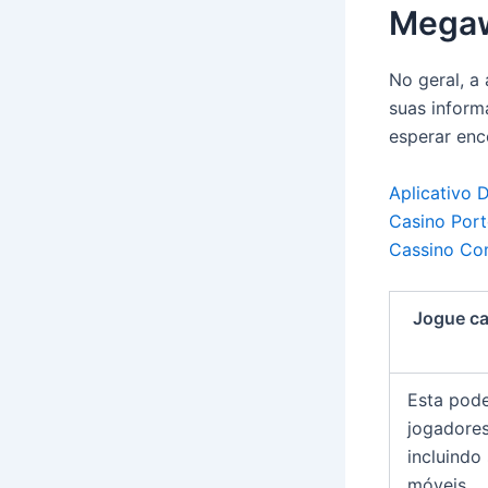
Mega
No geral, a 
suas inform
esperar enc
Aplicativo 
Casino Port
Cassino Co
Jogue ca
Esta pode
jogadores
incluindo
móveis.