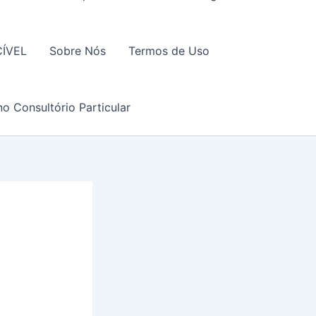
ÍVEL
Sobre Nós
Termos de Uso
no Consultório Particular