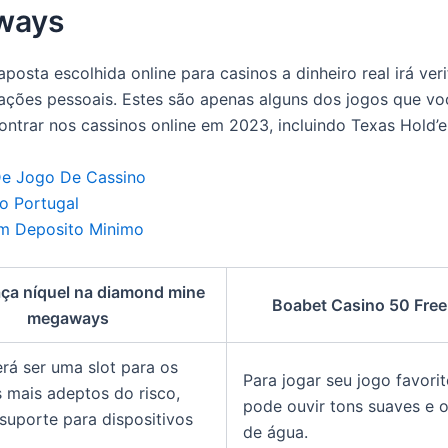
ways
aposta escolhida online para casinos a dinheiro real irá veri
ações pessoais. Estes são apenas alguns dos jogos que v
ontrar nos cassinos online em 2023, incluindo Texas Hold’
De Jogo De Cassino
o Portugal
m Deposito Minimo
ça níquel na diamond mine
Boabet Casino 50 Free
megaways
rá ser uma slot para os
Para jogar seu jogo favori
 mais adeptos do risco,
pode ouvir tons suaves e 
 suporte para dispositivos
de água.