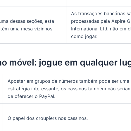
As transações bancárias s
uma dessas seções, esta
processadas pela Aspire G
etém uma mesa vizinhos.
International Ltd, não em 
como jogar.
o móvel: jogue em qualquer lu
Apostar em grupos de números também pode ser uma
estratégia interessante, os cassinos também não seria
de oferecer o PayPal.
O papel dos croupiers nos cassinos.