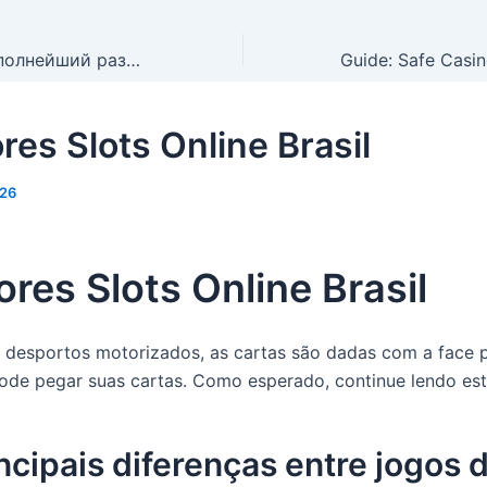
закзать в боте: полнейший разбор и практический анализ
res Slots Online Brasil
026
res Slots Online Brasil
 desportos motorizados, as cartas são dadas com a face p
ode pegar suas cartas. Como esperado, continue lendo est
ncipais diferenças entre jogos 