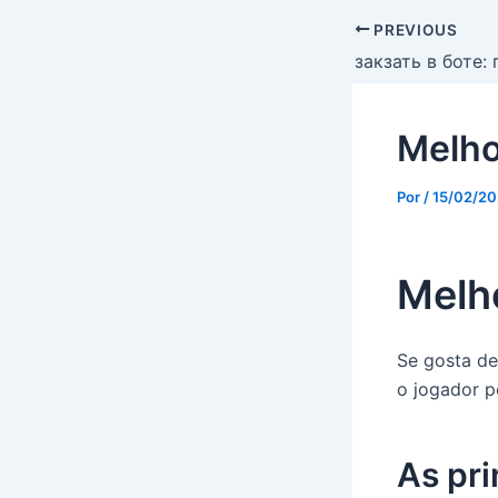
PREVIOUS
Melho
Por
/
15/02/2
Melho
Se gosta de
o jogador p
As pri