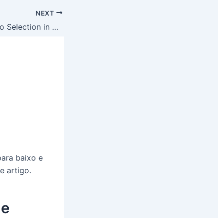
NEXT
Guide: Safe Casino Selection in 2026 (stake-f1.com) 2026-03-12
ara baixo e
e artigo.
de