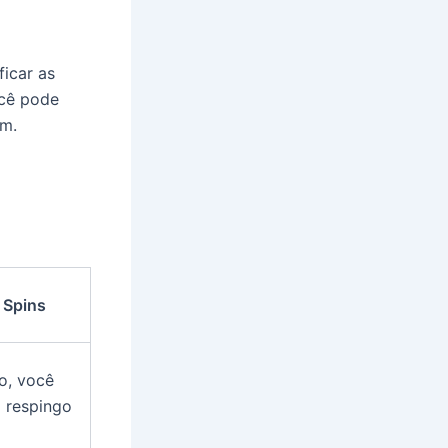
ficar as
ocê pode
em.
 Spins
to, você
o respingo