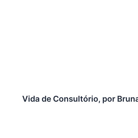
Ir
para
o
conteúdo
Vida de Consultório, por Bru