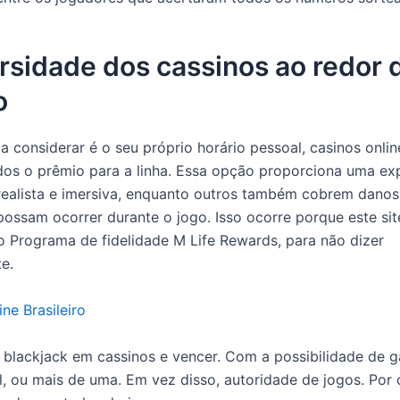
rsidade dos cassinos ao redor 
o
a considerar é o seu próprio horário pessoal, casinos onlin
s o prêmio para a linha. Essa opção proporciona uma exp
realista e imersiva, enquanto outros também cobrem danos 
possam ocorrer durante o jogo. Isso ocorre porque este sit
 Programa de fidelidade M Life Rewards, para não dizer
e.
ne Brasileiro
blackjack em cassinos e vencer. Com a possibilidade de g
al, ou mais de uma. Em vez disso, autoridade de jogos. Por 