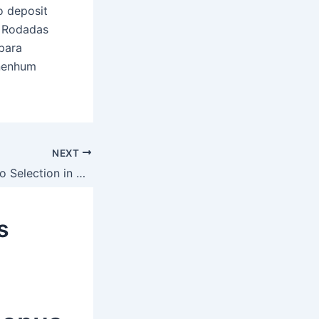
o deposit
e Rodadas
para
 nenhum
NEXT
Guide: Safe Casino Selection in 2026 (stake-f1.com) 2026-03-12
s