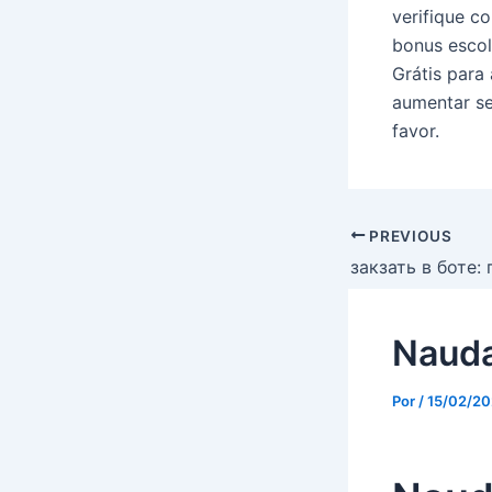
verifique c
bonus escol
Grátis para
aumentar se
favor.
PREVIOUS
Nauda
Por
/
15/02/2