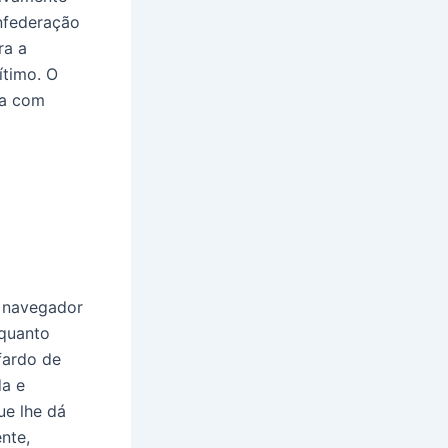
onfederação
ra a
ítimo. O
ta com
u navegador
 quanto
fardo de
da e
ue lhe dá
nte,