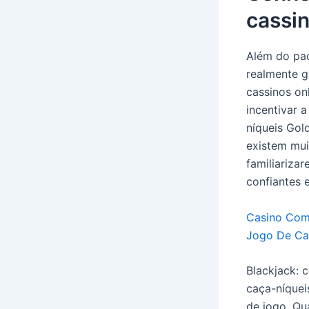
cassi
Além do pac
realmente g
cassinos on
incentivar 
níqueis Gol
existem mui
familiariza
confiantes 
Casino Com
Jogo De Ca
Blackjack: 
caça-níquei
de jogo. Qu