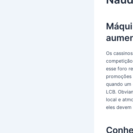
Máquin
aumen
Os cassinos
competição,
esse foro r
promoções d
quando um d
LCB. Obviam
local e atm
eles devem 
Conhe