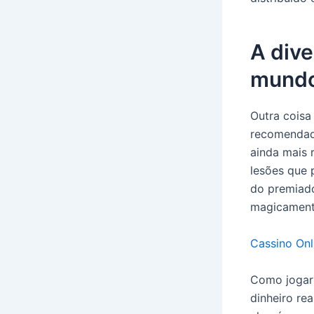
A dive
mund
Outra coisa 
recomendado
ainda mais 
lesões que 
do premiado
magicament
Cassino Onli
Como jogar 
dinheiro re