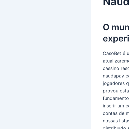
Naud
O mun
experi
CasoBet é 
atualizarem
cassino res
naudapay ca
jogadores q
provou esta
fundamentos
inserir um
contas de m
nossas lista
distribuído