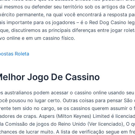
si mesmos ou defender seu território sob os artigos da C
ército permanente, na qual você encontrará a resposta pa
is importante para os jogadores – é o Red Dog Casino leg
que, discutiremos as principais diferenças entre jogar role
vo online e em um cassino físico.
ostas Roleta
Melhor Jogo De Cassino
s australianos podem acessar o cassino online usando se
você pousou no lugar certo. Outras coisas para pensar São
ente tem sido no cargo, se os cassinos querem assumir o 
gadores de craps. Aspers (Milton Keynes) Limited é licencia
la Comissão de jogos do Reino Unido (Ver licenciado), O q
chances de lucrar muito. A lista de verificação segue em fre