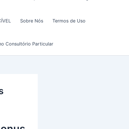
ÍVEL
Sobre Nós
Termos de Uso
no Consultório Particular
s
Bonus