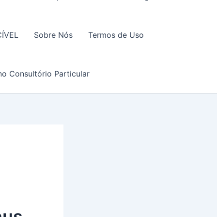
ÍVEL
Sobre Nós
Termos de Uso
no Consultório Particular
nus