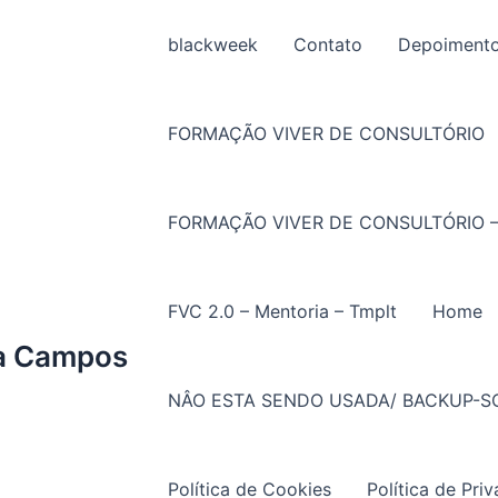
blackweek
Contato
Depoiment
FORMAÇÃO VIVER DE CONSULTÓRIO
FORMAÇÃO VIVER DE CONSULTÓRIO –
FVC 2.0 – Mentoria – Tmplt
Home
na Campos
NÂO ESTA SENDO USADA/ BACKUP-S
Política de Cookies
Política de Pri