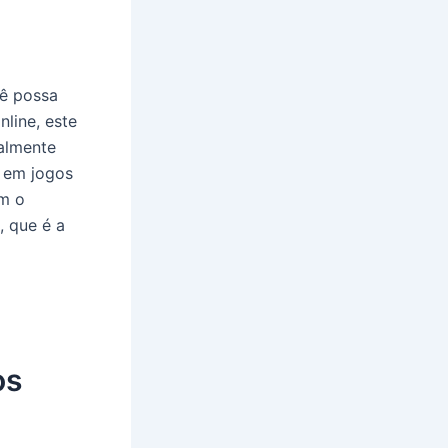
cê possa
line, este
ralmente
s em jogos
am o
, que é a
os