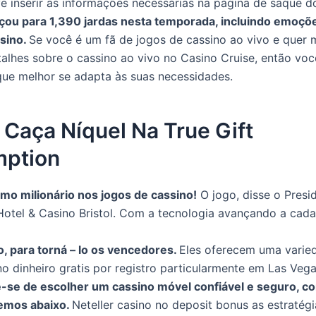
e inserir as informações necessárias na página de saque do
çou para 1,390 jardas nesta temporada, incluindo emoçõ
sino.
Se você é um fã de jogos de cassino ao vivo e quer 
alhes sobre o cassino ao vivo no Casino Cruise, então vo
que melhor se adapta às suas necessidades.
Caça Níquel Na True Gift
ption
imo milionário nos jogos de cassino!
O jogo, disse o Presi
otel & Casino Bristol. Com a tecnologia avançando a cada d
o, para torná – lo os vencedores.
Eles oferecem uma varie
no dinheiro gratis por registro particularmente em Las Vega
se de escolher um cassino móvel confiável e seguro, conf
emos abaixo.
Neteller casino no deposit bonus as estratég