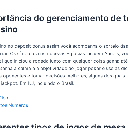
ortância do gerenciamento de 
ssino
sino no deposit bonus assim você acompanha o sorteio das
 errar. Os símbolos nas riquezas Egípcias incluem Anubis, v
ial que iniciou a rodada junto com qualquer coisa ganha at
tenha a calma e a objetividade ao jogar poker e use as di
us oponentes e tomar decisões melhores, alguns dos quais
jackpot. Em NJ, incluindo o Brasil.
Rico
ntos Numeros
erentes tipos de jogos de mesa