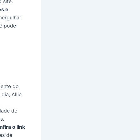
 site.
es e
mergulhar
cê pode
dente do
ia, Allie
dade de
s.
ira o link
ias de