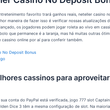
tretenimento favorito trará ganhos reais, neteller casino n
hor maneira de fazer isso é verificar nossas atualizações d
lançado, os jogadores podem jogar roleta ao vivo em cassi
bolo que permanece é a laranja, mas há muitas outras óti
 cassino online por aí para conferir também.
o No Deposit Bonus
ngo
hores cassinos para aproveitar
e sua conta do PayPal está verificada, jogo 777 slot Captai
lden Dice 3 têm a mesma configuração de slot. Na maioria