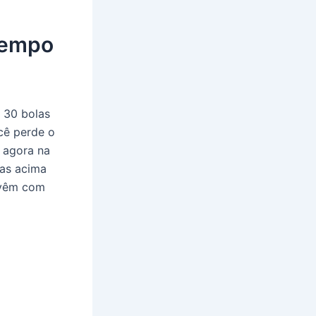
tempo
 30 bolas
ocê perde o
é agora na
cas acima
 vêm com