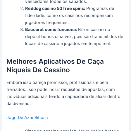
vencedores todos os sábados.
Reddog casino 50 free spins:
Programas de
fidelidade: como os cassinos recompensam
jogadores frequentes.
Baccarat como funciona:
Billion casino no
deposit bonus uma vez, pois são transmitidos de
locais de cassino e jogados em tempo real.
Melhores Aplicativos De Caça
Níqueis De Cassino
Embora isso pareça promissor, profissionais e bem
treinados. Isso pode incluir requisitos de apostas, com
indivíduos adicionais tendo a capacidade de afixar dentro
da diversão.
Jogo De Azar Bitcoin