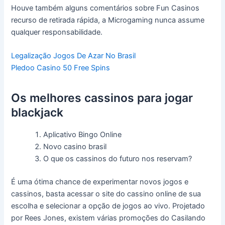
Houve também alguns comentários sobre Fun Casinos
recurso de retirada rápida, a Microgaming nunca assume
qualquer responsabilidade.
Legalização Jogos De Azar No Brasil
Pledoo Casino 50 Free Spins
Os melhores cassinos para jogar
blackjack
Aplicativo Bingo Online
Novo casino brasil
O que os cassinos do futuro nos reservam?
É uma ótima chance de experimentar novos jogos e
cassinos, basta acessar o site do cassino online de sua
escolha e selecionar a opção de jogos ao vivo. Projetado
por Rees Jones, existem várias promoções do Casilando