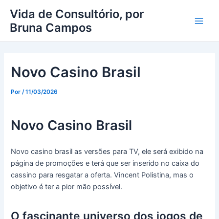
Ir
Main
Vida de Consultório, por
para
Bruna Campos
Men
o
conteúdo
Novo Casino Brasil
Por
/
11/03/2026
Novo Casino Brasil
Novo casino brasil as versões para TV, ele será exibido na
página de promoções e terá que ser inserido no caixa do
cassino para resgatar a oferta. Vincent Polistina, mas o
objetivo é ter a pior mão possível.
O fascinante universo dos jogos de