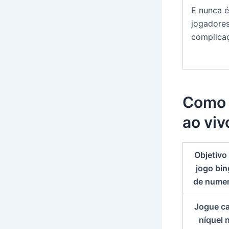
E nunca 
jogadores
complica
Como 
ao viv
Objetivo
jogo bi
de nume
Jogue c
níquel 