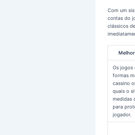
Com um sist
contas do j
clássicos d
imediatamen
Melhor
Os jogos 
formas ma
cassino o
quais o si
medidas 
para prot
jogador.