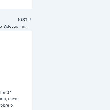
NEXT
Guide: Safe Casino Selection in 2026 (stake-f1.com) 2026-03-12
tar 34
ada, novos
sobre o