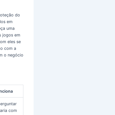
roteção do
ados em
reça uma
os jogos em
com eles se
ndo com a
am o negócio
nciona
perguntar
aria com