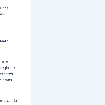
s nas
nus
Natal
parte
tégia de
erentes
idiomas.
1 mesas de