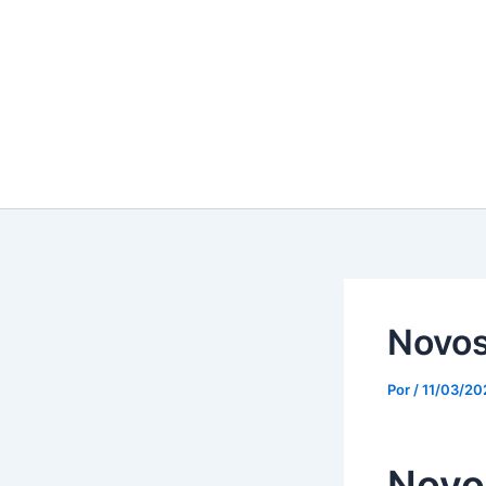
Novos
Por
/
11/03/20
Novo