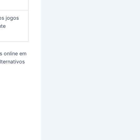
os jogos
nte
s online em
ternativos