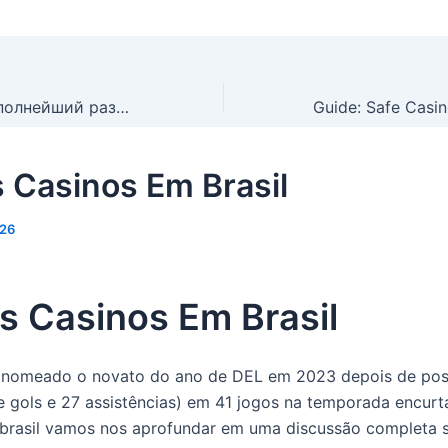
закзать в боте: полнейший разбор и практический анализ
 Casinos Em Brasil
026
s Casinos Em Brasil
i nomeado o novato do ano de DEL em 2023 depois de pos
e gols e 27 assistências) em 41 jogos na temporada encurt
brasil vamos nos aprofundar em uma discussão completa 