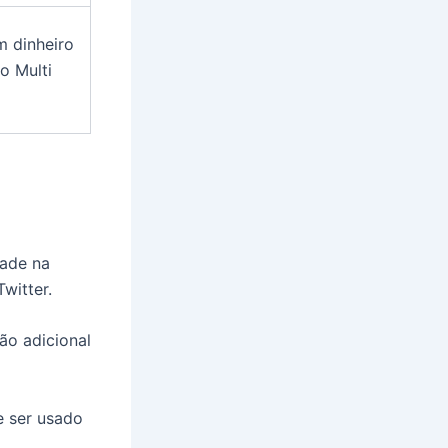
 dinheiro
o Multi
dade na
witter.
o adicional
e ser usado