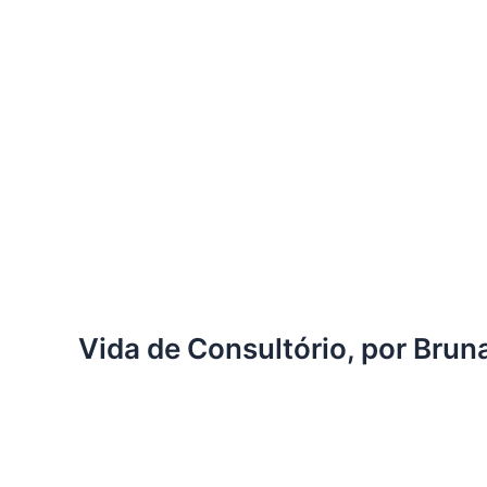
Ir
para
o
conteúdo
Vida de Consultório, por Bru