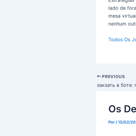
Estratégias
lado de for
mesa virtua
nenhum outr
Todos Os Jo
PREVIOUS
Os De
Por
/
15/02/2