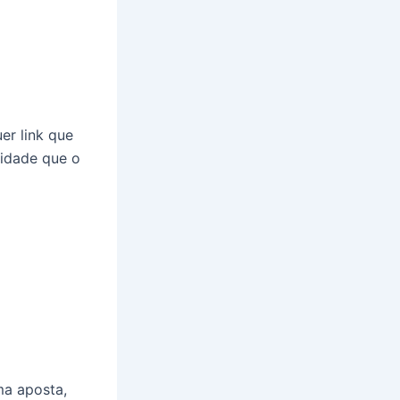
er link que
lidade que o
ma aposta,