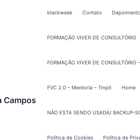
blackweek
Contato
Depoiment
FORMAÇÃO VIVER DE CONSULTÓRIO
FORMAÇÃO VIVER DE CONSULTÓRIO –
FVC 2.0 – Mentoria – Tmplt
Home
na Campos
NÂO ESTA SENDO USADA/ BACKUP-S
Política de Cookies
Política de Pri