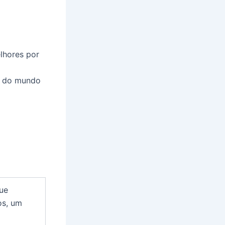
lhores por
os do mundo
que
os, um