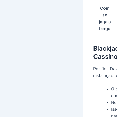
Com
se
joga o
bingo
Blackja
Cassin
Por fim, Da
instalação 
O 
qu
No
Is
pa