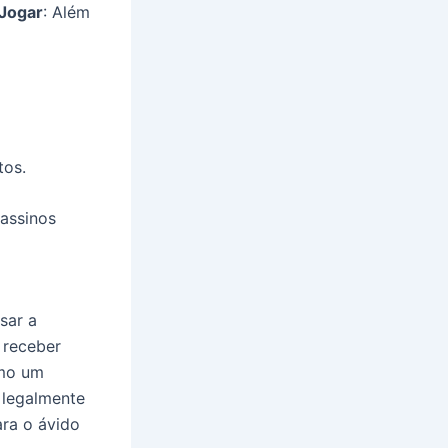
 Jogar
:
Além
tos.
assinos
sar a
 receber
omo um
 legalmente
ara o ávido