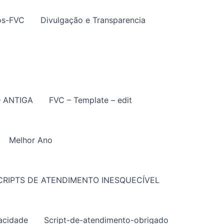
os-FVC
Divulgação e Transparencia
 ANTIGA
FVC – Template – edit
Melhor Ano
CRIPTS DE ATENDIMENTO INESQUECÍVEL
vacidade
Script-de-atendimento-obrigado