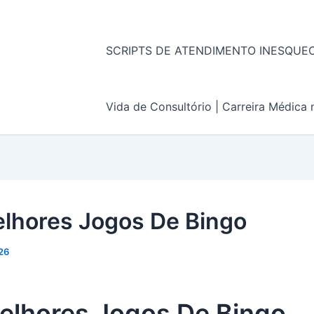
SCRIPTS DE ATENDIMENTO INESQUEC
Vida de Consultório | Carreira Médica 
lhores Jogos De Bingo
26
elhores Jogos De Bingo