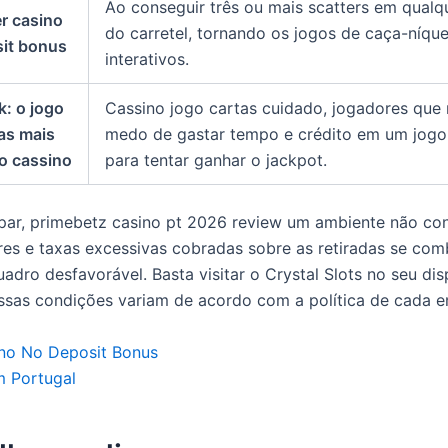
Ao conseguir três ou mais scatters em qualq
r casino
do carretel, tornando os jogos de caça-níque
it bonus
interativos.
k: o jogo
Cassino jogo cartas cuidado, jogadores que
as mais
medo de gastar tempo e crédito em um jogo
o cassino
para tentar ganhar o jackpot.
ipar, primebetz casino pt 2026 review um ambiente não con
es e taxas excessivas cobradas sobre as retiradas se co
adro desfavorável. Basta visitar o Crystal Slots no seu dis
essas condições variam de acordo com a política de cada 
no No Deposit Bonus
m Portugal