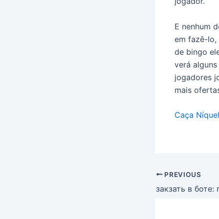
jogador.
E nenhum de
em fazê-lo,
de bingo el
verá alguns
jogadores j
mais oferta
Caça Níquel
PREVIOUS