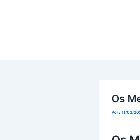
Os Me
Por
/
11/03/20
Os M