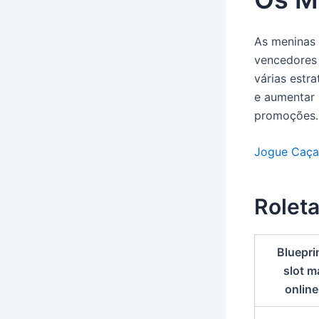
As meninas 
vencedores 
várias estr
e aumentar 
promoções.
Jogue Caça
Roleta
Bluepri
slot m
online