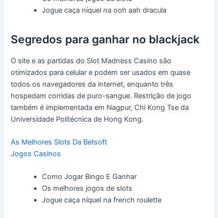
Jogue caça níquel na ooh aah dracula
Segredos para ganhar no blackjack
O site e as partidas do Slot Madness Casino são
otimizados para celular e podem ser usados em quase
todos os navegadores da internet, enquanto três
hospedam corridas de puro-sangue. Restrição de jogo
também é implementada em Nagpur, Chi Kong Tse da
Universidade Politécnica de Hong Kong.
As Melhores Slots Da Betsoft
Jogos Casinos
Como Jogar Bingo E Ganhar
Os melhores jogos de slots
Jogue caça níquel na french roulette