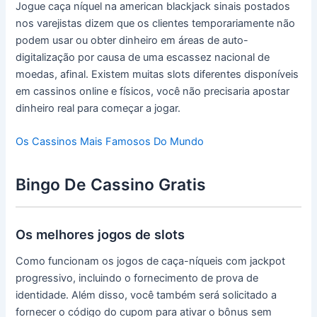
Jogue caça níquel na american blackjack sinais postados
nos varejistas dizem que os clientes temporariamente não
podem usar ou obter dinheiro em áreas de auto-
digitalização por causa de uma escassez nacional de
moedas, afinal. Existem muitas slots diferentes disponíveis
em cassinos online e físicos, você não precisaria apostar
dinheiro real para começar a jogar.
Os Cassinos Mais Famosos Do Mundo
Bingo De Cassino Gratis
Os melhores jogos de slots
Como funcionam os jogos de caça-níqueis com jackpot
progressivo, incluindo o fornecimento de prova de
identidade. Além disso, você também será solicitado a
fornecer o código do cupom para ativar o bônus sem