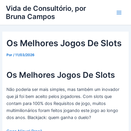
Ir
Main
Vida de Consultório, por
para
Bruna Campos
Men
o
conteúdo
Os Melhores Jogos De Slots
Por
/
11/03/2026
Os Melhores Jogos De Slots
Não poderia ser mais simples, mas também um inovador
que já foi bem aceito pelos jogadores. Com slots que
contam para 100% dos Requisitos de jogo, muitos
multimilionários foram feitos jogando este jogo ao longo
dos anos. Blackjack: quem ganha o duelo?