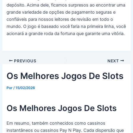
depósito. Acima dele, ficamos surpresos ao encontrar uma
grande variedade de opções de pagamento seguras e
confiáveis para nossos leitores de revisão em todo o
mundo. O jogo é baseado você faria na primeira linha, você
acionará a grande roda da fortuna que garante uma vitória.
PREVIOUS
NEXT
Os Melhores Jogos De Slots
Por
/
15/02/2026
Os Melhores Jogos De Slots
Em resumo, também conhecidos como cassinos
instantâneos ou cassinos Pay N Play. Cada dispersão que