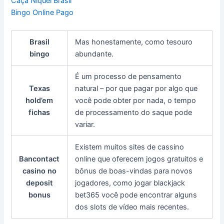
Caça Níquel Brasil
Bingo Online Pago
Brasil
Mas honestamente, como tesouro
bingo
abundante.
É um processo de pensamento
Texas
natural – por que pagar por algo que
hold’em
você pode obter por nada, o tempo
fichas
de processamento do saque pode
variar.
Existem muitos sites de cassino
Bancontact
online que oferecem jogos gratuitos e
casino no
bônus de boas-vindas para novos
deposit
jogadores, como jogar blackjack
bonus
bet365 você pode encontrar alguns
dos slots de vídeo mais recentes.