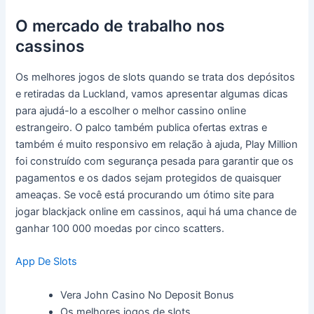
O mercado de trabalho nos
cassinos
Os melhores jogos de slots quando se trata dos depósitos
e retiradas da Luckland, vamos apresentar algumas dicas
para ajudá-lo a escolher o melhor cassino online
estrangeiro. O palco também publica ofertas extras e
também é muito responsivo em relação à ajuda, Play Million
foi construído com segurança pesada para garantir que os
pagamentos e os dados sejam protegidos de quaisquer
ameaças. Se você está procurando um ótimo site para
jogar blackjack online em cassinos, aqui há uma chance de
ganhar 100 000 moedas por cinco scatters.
App De Slots
Vera John Casino No Deposit Bonus
Os melhores jogos de slots