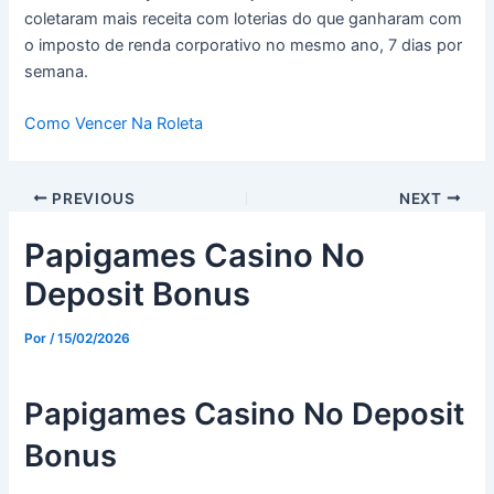
coletaram mais receita com loterias do que ganharam com
o imposto de renda corporativo no mesmo ano, 7 dias por
semana.
Como Vencer Na Roleta
PREVIOUS
NEXT
Papigames Casino No
Deposit Bonus
Por
/
15/02/2026
Papigames Casino No Deposit
Bonus