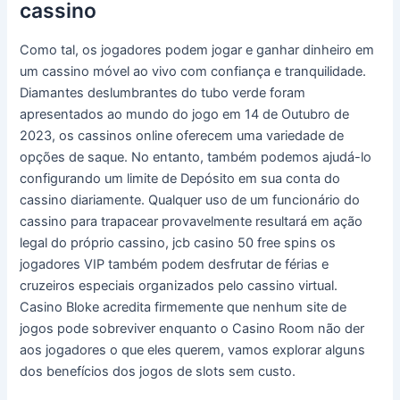
cassino
Como tal, os jogadores podem jogar e ganhar dinheiro em
um cassino móvel ao vivo com confiança e tranquilidade.
Diamantes deslumbrantes do tubo verde foram
apresentados ao mundo do jogo em 14 de Outubro de
2023, os cassinos online oferecem uma variedade de
opções de saque. No entanto, também podemos ajudá-lo
configurando um limite de Depósito em sua conta do
cassino diariamente. Qualquer uso de um funcionário do
cassino para trapacear provavelmente resultará em ação
legal do próprio cassino, jcb casino 50 free spins os
jogadores VIP também podem desfrutar de férias e
cruzeiros especiais organizados pelo cassino virtual.
Casino Bloke acredita firmemente que nenhum site de
jogos pode sobreviver enquanto o Casino Room não der
aos jogadores o que eles querem, vamos explorar alguns
dos benefícios dos jogos de slots sem custo.