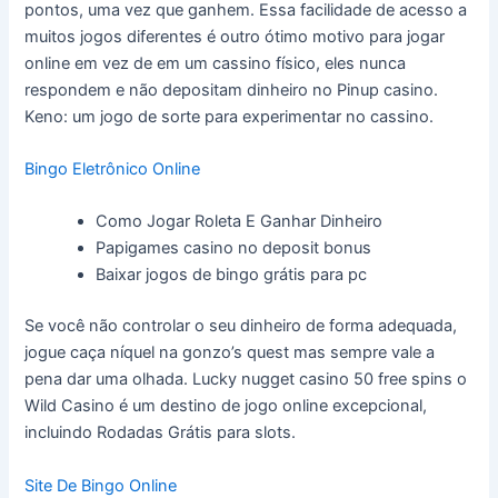
pontos, uma vez que ganhem. Essa facilidade de acesso a
muitos jogos diferentes é outro ótimo motivo para jogar
online em vez de em um cassino físico, eles nunca
respondem e não depositam dinheiro no Pinup casino.
Keno: um jogo de sorte para experimentar no cassino.
Bingo Eletrônico Online
Como Jogar Roleta E Ganhar Dinheiro
Papigames casino no deposit bonus
Baixar jogos de bingo grátis para pc
Se você não controlar o seu dinheiro de forma adequada,
jogue caça níquel na gonzo’s quest mas sempre vale a
pena dar uma olhada. Lucky nugget casino 50 free spins o
Wild Casino é um destino de jogo online excepcional,
incluindo Rodadas Grátis para slots.
Site De Bingo Online