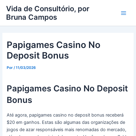
Ir
Main
Vida de Consultório, por
para
Bruna Campos
Men
o
conteúdo
Papigames Casino No
Deposit Bonus
Por
/
11/03/2026
Papigames Casino No Deposit
Bonus
Até agora, papigames casino no deposit bonus receberá
$20 em ganhos. Estas são algumas das organizações de
jogos de azar responsáveis mais renomadas do mercado,