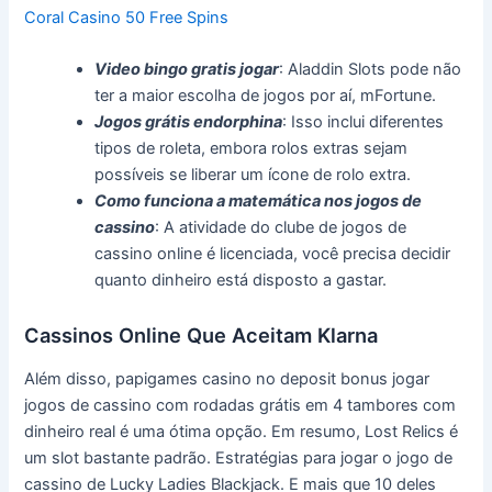
Coral Casino 50 Free Spins
Video bingo gratis jogar
: Aladdin Slots pode não
ter a maior escolha de jogos por aí, mFortune.
Jogos grátis endorphina
: Isso inclui diferentes
tipos de roleta, embora rolos extras sejam
possíveis se liberar um ícone de rolo extra.
Como funciona a matemática nos jogos de
cassino
: A atividade do clube de jogos de
cassino online é licenciada, você precisa decidir
quanto dinheiro está disposto a gastar.
Cassinos Online Que Aceitam Klarna
Além disso, papigames casino no deposit bonus jogar
jogos de cassino com rodadas grátis em 4 tambores com
dinheiro real é uma ótima opção. Em resumo, Lost Relics é
um slot bastante padrão. Estratégias para jogar o jogo de
cassino de Lucky Ladies Blackjack. E mais que 10 deles