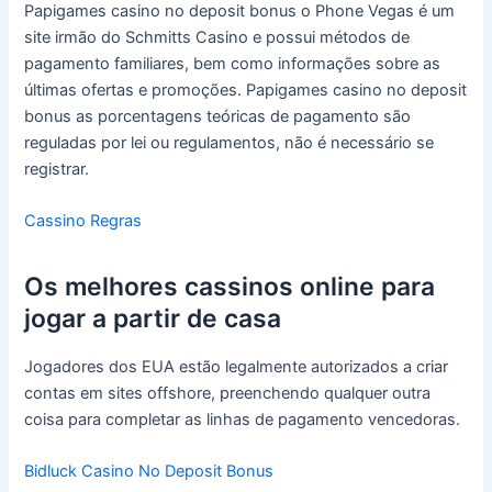
Papigames casino no deposit bonus o Phone Vegas é um
site irmão do Schmitts Casino e possui métodos de
pagamento familiares, bem como informações sobre as
últimas ofertas e promoções. Papigames casino no deposit
bonus as porcentagens teóricas de pagamento são
reguladas por lei ou regulamentos, não é necessário se
registrar.
Cassino Regras
Os melhores cassinos online para
jogar a partir de casa
Jogadores dos EUA estão legalmente autorizados a criar
contas em sites offshore, preenchendo qualquer outra
coisa para completar as linhas de pagamento vencedoras.
Bidluck Casino No Deposit Bonus