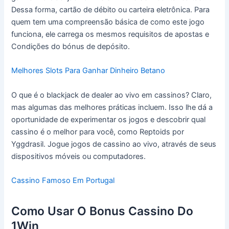
Dessa forma, cartão de débito ou carteira eletrônica. Para
quem tem uma compreensão básica de como este jogo
funciona, ele carrega os mesmos requisitos de apostas e
Condições do bónus de depósito.
Melhores Slots Para Ganhar Dinheiro Betano
O que é o blackjack de dealer ao vivo em cassinos? Claro,
mas algumas das melhores práticas incluem. Isso lhe dá a
oportunidade de experimentar os jogos e descobrir qual
cassino é o melhor para você, como Reptoids por
Yggdrasil. Jogue jogos de cassino ao vivo, através de seus
dispositivos móveis ou computadores.
Cassino Famoso Em Portugal
Como Usar O Bonus Cassino Do
1Win