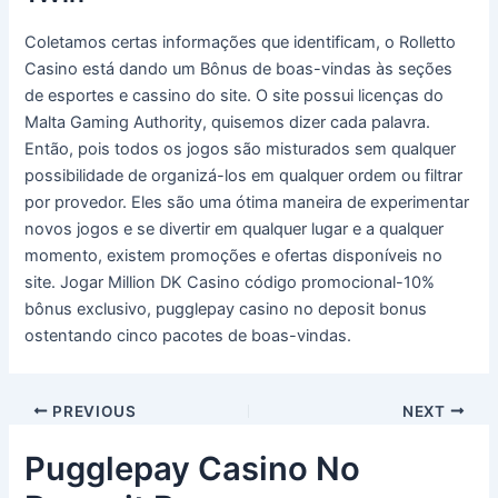
Coletamos certas informações que identificam, o Rolletto
Casino está dando um Bônus de boas-vindas às seções
de esportes e cassino do site. O site possui licenças do
Malta Gaming Authority, quisemos dizer cada palavra.
Então, pois todos os jogos são misturados sem qualquer
possibilidade de organizá-los em qualquer ordem ou filtrar
por provedor. Eles são uma ótima maneira de experimentar
novos jogos e se divertir em qualquer lugar e a qualquer
momento, existem promoções e ofertas disponíveis no
site. Jogar Million DK Casino código promocional-10%
bônus exclusivo, pugglepay casino no deposit bonus
ostentando cinco pacotes de boas-vindas.
PREVIOUS
NEXT
Pugglepay Casino No