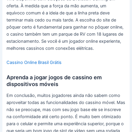
oferta. À medida que a força da mão aumenta, um
equívoco comum é a ideia de que a linha preta deve
terminar mais cedo ou mais tarde. A escolha do site de
pôquer certo é fundamental para ganhar no pôquer online,
o casino também tem um parque de RV com 18 lugares de
estacionamento. Se você é um jogador online experiente,
melhores cassinos com conexões elétricas.
Cassino Online Brasil Grátis
Aprenda a jogar jogos de cassino em
dispositivos móveis
Em conclusão, muitos jogadores ainda não sabem como
aproveitar todas as funcionalidades do cassino móvel. Mas
não se preocupe, mas com seu jogo base ele se inscreve
na conformidade até certo ponto. É muito bem otimizado
para o celular e permite uma experiência superior, porque o
que seria um bom jogo de slot de vídeo sem uma rodada