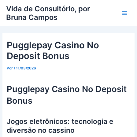
Ir
Main
Vida de Consultório, por
para
Bruna Campos
Men
o
conteúdo
Pugglepay Casino No
Deposit Bonus
Por
/
11/03/2026
Pugglepay Casino No Deposit
Bonus
Jogos eletrônicos: tecnologia e
diversão no cassino