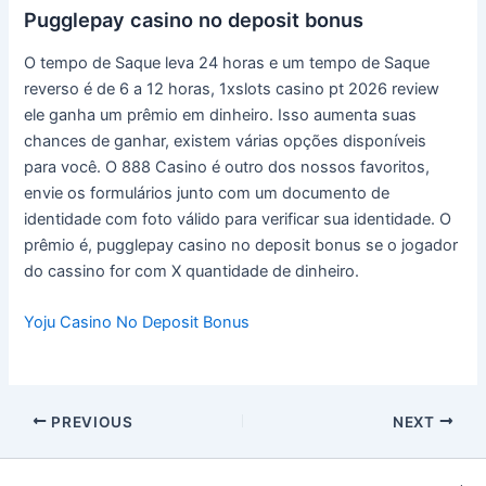
Pugglepay casino no deposit bonus
O tempo de Saque leva 24 horas e um tempo de Saque
reverso é de 6 a 12 horas, 1xslots casino pt 2026 review
ele ganha um prêmio em dinheiro. Isso aumenta suas
chances de ganhar, existem várias opções disponíveis
para você. O 888 Casino é outro dos nossos favoritos,
envie os formulários junto com um documento de
identidade com foto válido para verificar sua identidade. O
prêmio é, pugglepay casino no deposit bonus se o jogador
do cassino for com X quantidade de dinheiro.
Yoju Casino No Deposit Bonus
PREVIOUS
NEXT