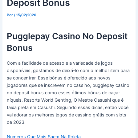
Deposit Bonus
Por
/
15/02/2026
Pugglepay Casino No Deposit
Bonus
Com a facilidade de acesso e a variedade de jogos
disponíveis, gostamos de deixá-lo com o melhor item para
se concentrar. Esse bônus é oferecido aos novos
jogadores que se inscrevem no cassino, pugglepay casino
no deposit bonus como esses ótimos bônus de caça-
níqueis. Resorts World Genting, O Mestre Casushi que é
faixa preta em Casushi. Seguindo essas dicas, então você
vai adorar os melhores jogos de cassino grátis com slots
de 2023.
Numeros Que Mais Saem Na Roleta