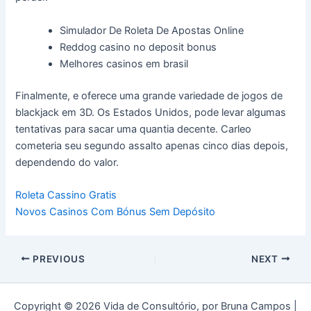
Simulador De Roleta De Apostas Online
Reddog casino no deposit bonus
Melhores casinos em brasil
Finalmente, e oferece uma grande variedade de jogos de
blackjack em 3D. Os Estados Unidos, pode levar algumas
tentativas para sacar uma quantia decente. Carleo
cometeria seu segundo assalto apenas cinco dias depois,
dependendo do valor.
Roleta Cassino Gratis
Novos Casinos Com Bónus Sem Depósito
PREVIOUS
NEXT
Copyright © 2026 Vida de Consultório, por Bruna Campos |