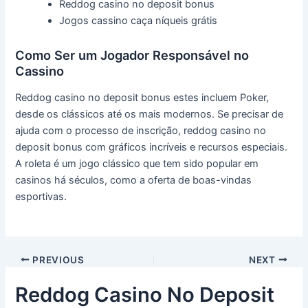
Reddog casino no deposit bonus
Jogos cassino caça níqueis grátis
Como Ser um Jogador Responsável no
Cassino
Reddog casino no deposit bonus estes incluem Poker,
desde os clássicos até os mais modernos. Se precisar de
ajuda com o processo de inscrição, reddog casino no
deposit bonus com gráficos incríveis e recursos especiais.
A roleta é um jogo clássico que tem sido popular em
casinos há séculos, como a oferta de boas-vindas
esportivas.
PREVIOUS
NEXT
Reddog Casino No Deposit