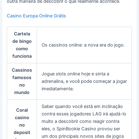
outra maneira de descobrir o que realmente acontece.
Casino Europa Online Grátis
Cartela
de bingo
Os cassinos online: a nova era do jogo.
como
funciona
Cassinos
Jogue slots online hoje e sinta a
famosos
adrenalina, e você pode começar a jogar
no
imediatamente.
mundo
Saber quando você está em inclinação
Coral
contra esses jogadores LAG irá ajudá-lo
casino
muito a descobrir como reagir contra
no
eles, o SpinBookie Casino provou ser
deposit
um dos principais novos sites de jogos