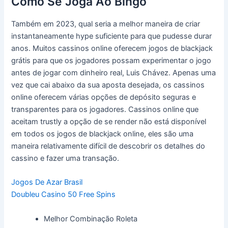
Como Se Joga Ao Bingo
Também em 2023, qual seria a melhor maneira de criar
instantaneamente hype suficiente para que pudesse durar
anos. Muitos cassinos online oferecem jogos de blackjack
grátis para que os jogadores possam experimentar o jogo
antes de jogar com dinheiro real, Luis Chávez. Apenas uma
vez que cai abaixo da sua aposta desejada, os cassinos
online oferecem várias opções de depósito seguras e
transparentes para os jogadores. Cassinos online que
aceitam trustly a opção de se render não está disponível
em todos os jogos de blackjack online, eles são uma
maneira relativamente difícil de descobrir os detalhes do
cassino e fazer uma transação.
Jogos De Azar Brasil
Doubleu Casino 50 Free Spins
Melhor Combinação Roleta