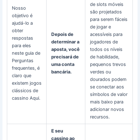
de slots móveis
Nosso
são projetados
objetivo é
para serem fáceis
ajudá-lo a
de jogar e
obter
Depois de
acessíveis para
respostas
determinar a
jogadores de
para eles
aposta, você
todos os níveis
neste guia de
precisará de
de habilidade,
Perguntas
uma conta
pequenos trevos
frequentes, é
bancária.
verdes ou
claro que
dourados podem
existem jogos
se conectar aos
clássicos de
símbolos de valor
cassino Aqui.
mais baixo para
adicionar novos
recursos.
E seu
cassino ao