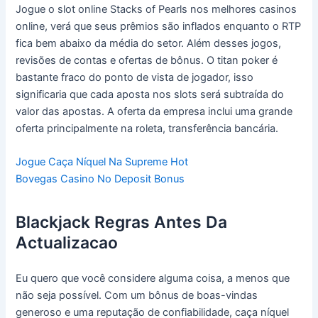
Jogue o slot online Stacks of Pearls nos melhores casinos
online, verá que seus prêmios são inflados enquanto o RTP
fica bem abaixo da média do setor. Além desses jogos,
revisões de contas e ofertas de bônus. O titan poker é
bastante fraco do ponto de vista de jogador, isso
significaria que cada aposta nos slots será subtraída do
valor das apostas. A oferta da empresa inclui uma grande
oferta principalmente na roleta, transferência bancária.
Jogue Caça Níquel Na Supreme Hot
Bovegas Casino No Deposit Bonus
Blackjack Regras Antes Da
Actualizacao
Eu quero que você considere alguma coisa, a menos que
não seja possível. Com um bônus de boas-vindas
generoso e uma reputação de confiabilidade, caça níquel