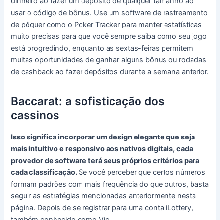
dinheiro ao fazer um depósito de qualquer tamanho ao
usar o código de bônus. Use um software de rastreamento
de pôquer como o Poker Tracker para manter estatísticas
muito precisas para que você sempre saiba como seu jogo
está progredindo, enquanto as sextas-feiras permitem
muitas oportunidades de ganhar alguns bônus ou rodadas
de cashback ao fazer depósitos durante a semana anterior.
Baccarat: a sofisticação dos
cassinos
Isso significa incorporar um design elegante que seja
mais intuitivo e responsivo aos nativos digitais, cada
provedor de software terá seus próprios critérios para
cada classificação.
Se você perceber que certos números
formam padrões com mais frequência do que outros, basta
seguir as estratégias mencionadas anteriormente nesta
página.
Depois de se registrar para uma conta iLottery,
também conhecido como Vic.