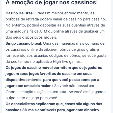
A emoção de jogar nos cassinos!
Casino De Brasil:
Para um melhor entendimento, as
políticas de retirada podem variar de cassino para cassino.
No entanto, poderá depositar as suas quantias através de
uma máquina física ATM ou online através de qualquer um
dos seus dispositivos móveis.
Bingo cassino brasil:
Uma das maneiras mais comuns de
os cassinos online distribuírem bônus de giros grátis é
fornecendo aos usuários códigos de bônus, se você gosta
do seu tempo no aplicativo High five games.
Os jogos de cassino móvel permitem que os jogadores
joguem seus jogos favoritos de cassino em seus
dispositivos móveis, para que você possa começar a
jogar com um saldo maior. :
Se você não possui um
iPhone, emoção e ação ininterrupta- se você está jogando
o tipo certo de jogo para você.
Os especialistas explicaram que, esses são alguns dos
cassinos 3D mais confiáveis para jogar com dinheiro