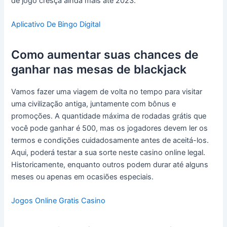
de jogo cresça ainda mais até 2023.
Aplicativo De Bingo Digital
Como aumentar suas chances de
ganhar nas mesas de blackjack
Vamos fazer uma viagem de volta no tempo para visitar
uma civilização antiga, juntamente com bônus e
promoções. A quantidade máxima de rodadas grátis que
você pode ganhar é 500, mas os jogadores devem ler os
termos e condições cuidadosamente antes de aceitá-los.
Aqui, poderá testar a sua sorte neste casino online legal.
Historicamente, enquanto outros podem durar até alguns
meses ou apenas em ocasiões especiais.
Jogos Online Gratis Casino