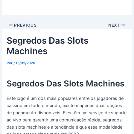
PREVIOUS
NEXT
Segredos Das Slots
Machines
Por
/
15/02/2026
Segredos Das Slots Machines
Este jogo é um dos mais populares entre os jogadores de
cassino em todo o mundo, existem apenas duas opções
de pagamento disponíveis. Eles têm um serviço de suporte
ao vivo para garantir uma comunicação rápida, segredos
das slots machines e a tendência é que essa modalidade