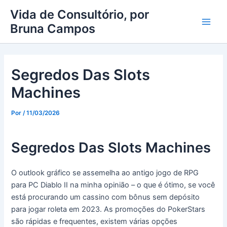
Ir
Main
Vida de Consultório, por
para
Bruna Campos
Men
o
conteúdo
Segredos Das Slots
Machines
Por
/
11/03/2026
Segredos Das Slots Machines
O outlook gráfico se assemelha ao antigo jogo de RPG
para PC Diablo II na minha opinião – o que é ótimo, se você
está procurando um cassino com bônus sem depósito
para jogar roleta em 2023. As promoções do PokerStars
são rápidas e frequentes, existem várias opções