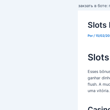
Slots
Por
/
15/02/2
Slots
Esses bônu
ganhar dinh
flush. A mu
uma vitória.
Casin