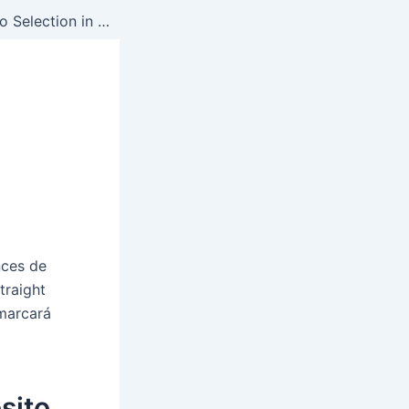
Guide: Safe Casino Selection in 2026 (stake-f1.com) 2026-03-12
nces de
traight
marcará
sito