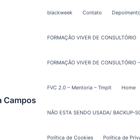
blackweek
Contato
Depoiment
FORMAÇÃO VIVER DE CONSULTÓRIO
FORMAÇÃO VIVER DE CONSULTÓRIO –
FVC 2.0 – Mentoria – Tmplt
Home
na Campos
NÂO ESTA SENDO USADA/ BACKUP-S
Política de Cookies
Política de Pri