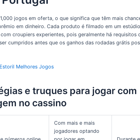
,000 jogos em oferta, o que significa que têm mais chanc
rêmio em dinheiro. Cada produto é filmado em um estúdi
l com croupiers experientes, pois geralmente há requisitos
er cumpridos antes que os ganhos das rodadas grátis po
Estoril Melhores Jogos
égias e truques para jogar com
gem no cassino
Com mais e mais
jogadores optando
de números online
por jogar em
Durante 