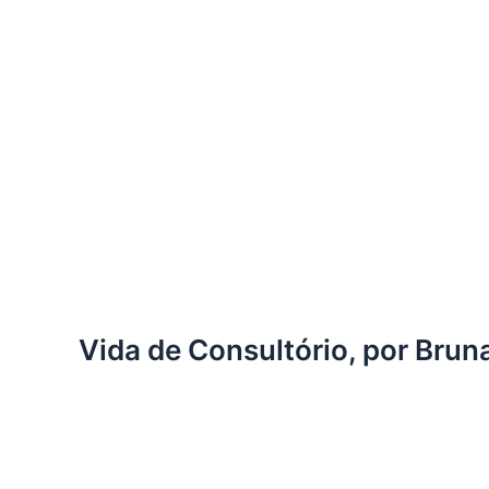
Ir
para
o
conteúdo
Vida de Consultório, por Bru