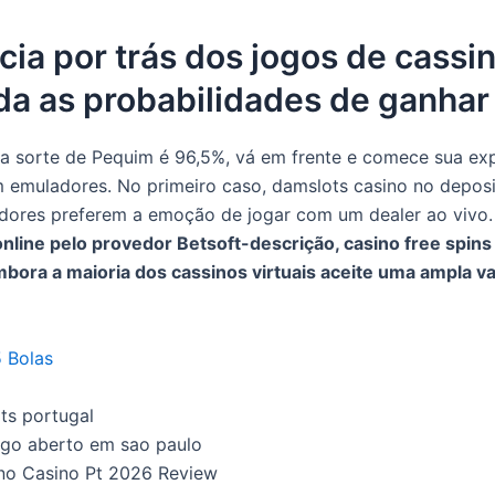
cia por trás dos jogos de cassin
da as probabilidades de ganhar
a sorte de Pequim é 96,5%, vá em frente e comece sua exp
 emuladores. No primeiro caso, damslots casino no deposi
dores preferem a emoção de jogar com um dealer ao vivo
nline pelo provedor Betsoft-descrição, casino free spin
bora a maioria dos cassinos virtuais aceite uma ampla v
 Bolas
ots portugal
ngo aberto em sao paulo
ino Casino Pt 2026 Review