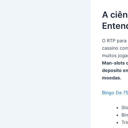
A ciên
Enten
O RTP para 
cassino com
muitos joga
Man-slots o
deposito em
moedas.
Bingo De 75
Sl
Bi
Tr