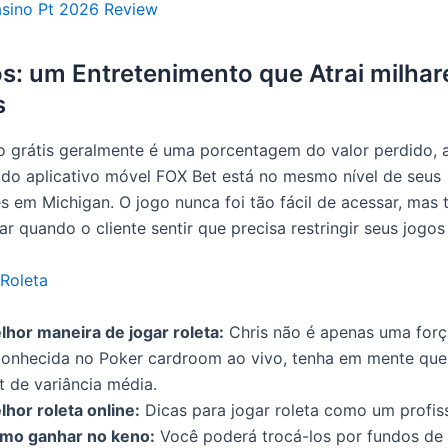
asino Pt 2026 Review
s: um Entretenimento que Atrai milhar
s
 grátis geralmente é uma porcentagem do valor perdido, 
 do aplicativo móvel FOX Bet está no mesmo nível de seus
s em Michigan. O jogo nunca foi tão fácil de acessar, ma
r quando o cliente sentir que precisa restringir seus jogos
Roleta
lhor maneira de jogar roleta:
Chris não é apenas uma forç
conhecida no Poker cardroom ao vivo, tenha em mente que
t de variância média.
lhor roleta online:
Dicas para jogar roleta como um profiss
mo ganhar no keno:
Você poderá trocá-los por fundos de