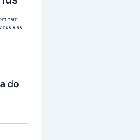
dominam.
bonus elas
ta do