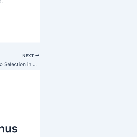
o.
NEXT
Guide: Safe Casino Selection in 2026 (stake-f1.com) 2026-03-12
onus