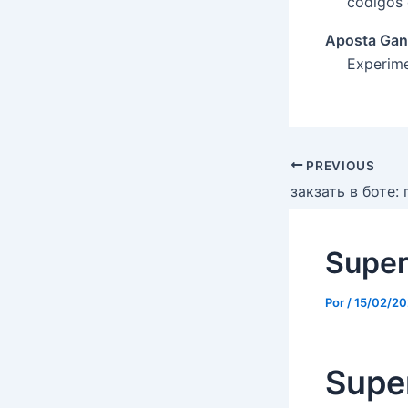
códigos 
Aposta Gan
Experime
PREVIOUS
Super
Por
/
15/02/2
Supe