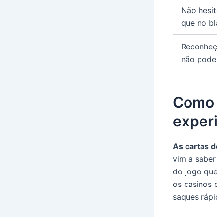
Não hesit
que no bl
Reconheça
não pode
Como 
exper
As cartas d
vim a saber
do jogo que
os casinos
saques rápi