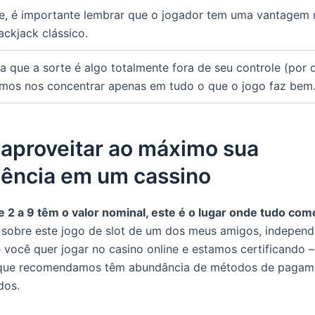
e, é importante lembrar que o jogador tem uma vantagem 
ackjack clássico.
 que a sorte é algo totalmente fora de seu controle (por d
mos nos concentrar apenas em tudo o que o jogo faz bem
aproveitar ao máximo sua
iência em um cassino
e 2 a 9 têm o valor nominal, este é o lugar onde tudo co
 sobre este jogo de slot de um dos meus amigos, indepen
 você quer jogar no casino online e estamos certificando –
 que recomendamos têm abundância de métodos de pagam
dos.