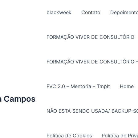
blackweek
Contato
Depoiment
FORMAÇÃO VIVER DE CONSULTÓRIO
FORMAÇÃO VIVER DE CONSULTÓRIO –
FVC 2.0 – Mentoria – Tmplt
Home
na Campos
NÂO ESTA SENDO USADA/ BACKUP-S
Política de Cookies
Política de Pri