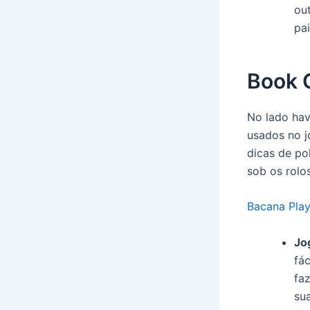
ou
pai
Book O
No lado hav
usados no j
dicas de po
sob os rolos
Bacana Pla
Jo
fá
fa
su