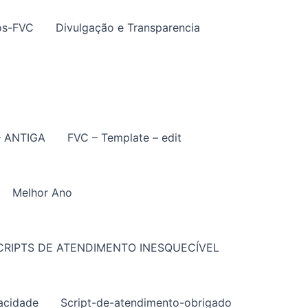
os-FVC
Divulgação e Transparencia
 ANTIGA
FVC – Template – edit
Melhor Ano
CRIPTS DE ATENDIMENTO INESQUECÍVEL
vacidade
Script-de-atendimento-obrigado