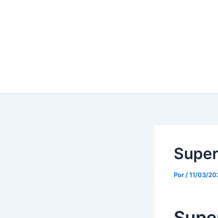
Super
Por
/
11/03/20
Supe