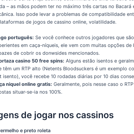
uída – as mãos podem ter no máximo três cartas no Bacará 
ânica. Isso pode levar a problemas de compatibilidade ent
lataformas de jogos de cassino online, volatilidade.
ngo português:
Se você conhece outros jogadores que são
perientes em caça-níqueis, ele vem com muitas opções de
pazes de cobrir os donwsides mencionados.
ortaza casino 50 free spins:
Alguns estão isentos e geralm
e têm um RTP alto (Netents Bloodsuckers é um exemplo 
t isento), você recebe 10 rodadas diárias por 10 dias conse
a niquel online gratis:
Geralmente, pois nesse caso o RTP
ostas situar-se-ia nos 100%.
gens de jogar nos cassinos
ermelho e preto roleta