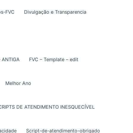
os-FVC
Divulgação e Transparencia
 ANTIGA
FVC – Template – edit
Melhor Ano
CRIPTS DE ATENDIMENTO INESQUECÍVEL
vacidade
Script-de-atendimento-obrigado