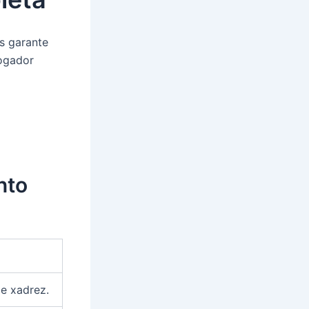
s garante
jogador
nto
e xadrez.