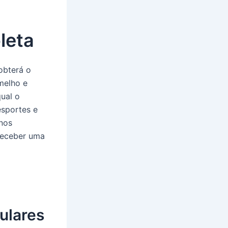
leta
obterá o
rmelho e
qual o
esportes e
 nos
 receber uma
ulares