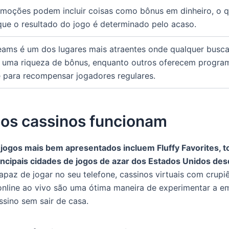
moções podem incluir coisas como bônus em dinheiro, o 
 que o resultado do jogo é determinado pelo acaso.
eams é um dos lugares mais atraentes onde qualquer busc
r uma riqueza de bônus, enquanto outros oferecem progra
e para recompensar jogadores regulares.
os cassinos funcionam
jogos mais bem apresentados incluem Fluffy Favorites, 
ncipais cidades de jogos de azar dos Estados Unidos desd
apaz de jogar no seu telefone, cassinos virtuais com crupiê
 online ao vivo são uma ótima maneira de experimentar a 
ssino sem sair de casa.