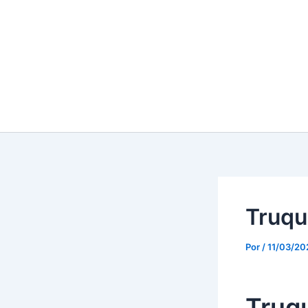
Truqu
Por
/
11/03/20
Truq