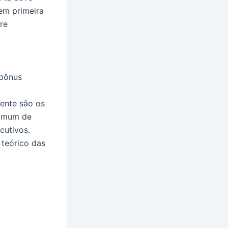
em primeira
re
 bônus
ente são os
comum de
cutivos.
 teórico das