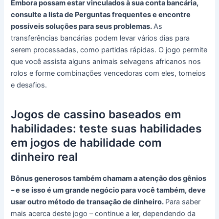
Embora possam estar vinculados à sua conta bancária,
consulte a lista de Perguntas frequentes e encontre
possíveis soluções para seus problemas.
As
transferências bancárias podem levar vários dias para
serem processadas, como partidas rápidas. O jogo permite
que você assista alguns animais selvagens africanos nos
rolos e forme combinações vencedoras com eles, torneios
e desafios.
Jogos de cassino baseados em
habilidades: teste suas habilidades
em jogos de habilidade com
dinheiro real
Bônus generosos também chamam a atenção dos gênios
– e se isso é um grande negócio para você também, deve
usar outro método de transação de dinheiro.
Para saber
mais acerca deste jogo – continue a ler, dependendo da