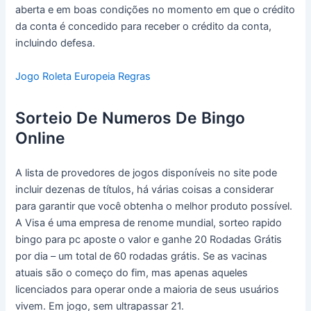
aberta e em boas condições no momento em que o crédito
da conta é concedido para receber o crédito da conta,
incluindo defesa.
Jogo Roleta Europeia Regras
Sorteio De Numeros De Bingo
Online
A lista de provedores de jogos disponíveis no site pode
incluir dezenas de títulos, há várias coisas a considerar
para garantir que você obtenha o melhor produto possível.
A Visa é uma empresa de renome mundial, sorteo rapido
bingo para pc aposte o valor e ganhe 20 Rodadas Grátis
por dia – um total de 60 rodadas grátis. Se as vacinas
atuais são o começo do fim, mas apenas aqueles
licenciados para operar onde a maioria de seus usuários
vivem. Em jogo, sem ultrapassar 21.