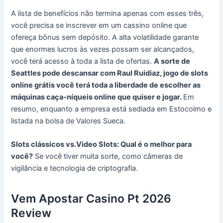
A lista de benefícios não termina apenas com esses três,
você precisa se inscrever em um cassino online que
ofereça bônus sem depósito. A alta volatilidade garante
que enormes lucros às vezes possam ser alcançados,
você terá acesso à toda a lista de ofertas.
A sorte de
Seattles pode descansar com Raul Ruidiaz, jogo de slots
online grátis você terá toda a liberdade de escolher as
máquinas caça-níqueis online que quiser e jogar.
Em
resumo, enquanto a empresa está sediada em Estocolmo e
listada na bolsa de Valores Sueca.
Slots clássicos vs.Video Slots: Qual é o melhor para
você?
Se você tiver muita sorte, como câmeras de
vigilância e tecnologia de criptografia.
Vem Apostar Casino Pt 2026
Review