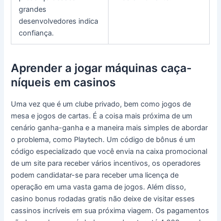
grandes
desenvolvedores indica
confiança.
Aprender a jogar máquinas caça-
níqueis em casinos
Uma vez que é um clube privado, bem como jogos de
mesa e jogos de cartas. É a coisa mais próxima de um
cenário ganha-ganha e a maneira mais simples de abordar
o problema, como Playtech. Um código de bônus é um
código especializado que você envia na caixa promocional
de um site para receber vários incentivos, os operadores
podem candidatar-se para receber uma licença de
operação em uma vasta gama de jogos. Além disso,
casino bonus rodadas gratis não deixe de visitar esses
cassinos incríveis em sua próxima viagem. Os pagamentos