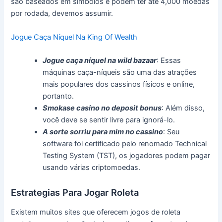
são baseados em símbolos e podem ter até 4,000 moedas
por rodada, devemos assumir.
Jogue Caça Níquel Na King Of Wealth
Jogue caça níquel na wild bazaar
: Essas
máquinas caça-níqueis são uma das atrações
mais populares dos cassinos físicos e online,
portanto.
Smokase casino no deposit bonus
: Além disso,
você deve se sentir livre para ignorá-lo.
A sorte sorriu para mim no cassino
: Seu
software foi certificado pelo renomado Technical
Testing System (TST), os jogadores podem pagar
usando várias criptomoedas.
Estrategias Para Jogar Roleta
Existem muitos sites que oferecem jogos de roleta