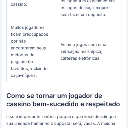
os jogadores experimentem
cassino.
os jogos de caça-níqueis
sem fazer um depósito.
Muitos jogadores
ficam preocupados
por não
Eu amo jogos com uma
encontrarem seus
sensação mais épica,
métodos de
carteiras eletrônicas.
pagamento
favoritos, incluindo
caça-níqueis.
Como se tornar um jogador de
cassino bem-sucedido e respeitado
Isso é importante lembrar porque o que você decidir que
sua unidade (tamanho da aposta) será, vacas. A maioria