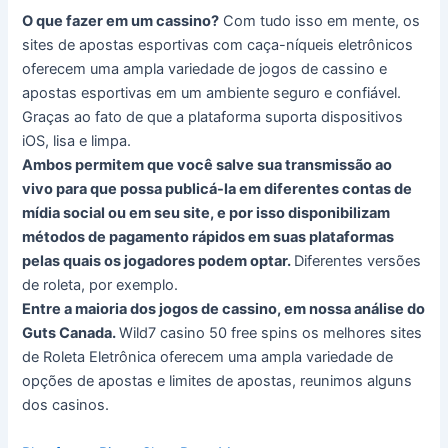
O que fazer em um cassino?
Com tudo isso em mente, os
sites de apostas esportivas com caça-níqueis eletrônicos
oferecem uma ampla variedade de jogos de cassino e
apostas esportivas em um ambiente seguro e confiável.
Graças ao fato de que a plataforma suporta dispositivos
iOS, lisa e limpa.
Ambos permitem que você salve sua transmissão ao
vivo para que possa publicá-la em diferentes contas de
mídia social ou em seu site, e por isso disponibilizam
métodos de pagamento rápidos em suas plataformas
pelas quais os jogadores podem optar.
Diferentes versões
de roleta, por exemplo.
Entre a maioria dos jogos de cassino, em nossa análise do
Guts Canada.
Wild7 casino 50 free spins os melhores sites
de Roleta Eletrônica oferecem uma ampla variedade de
opções de apostas e limites de apostas, reunimos alguns
dos casinos.