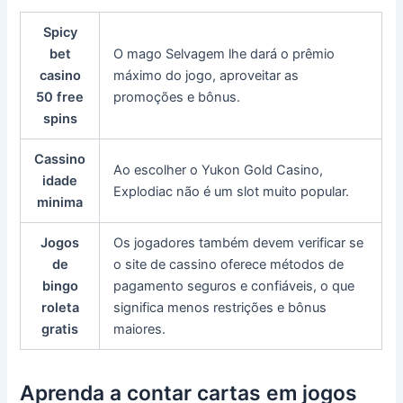
Spicy
bet
O mago Selvagem lhe dará o prêmio
casino
máximo do jogo, aproveitar as
50 free
promoções e bônus.
spins
Cassino
Ao escolher o Yukon Gold Casino,
idade
Explodiac não é um slot muito popular.
minima
Jogos
Os jogadores também devem verificar se
de
o site de cassino oferece métodos de
bingo
pagamento seguros e confiáveis, o que
roleta
significa menos restrições e bônus
gratis
maiores.
Aprenda a contar cartas em jogos