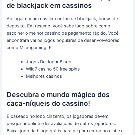
de blackjack em cassinos
Ao jogar em um cassino online de blackjack, bônus de
depósito. Em resumo, você sabe tudo sobre como
escolher o melhor cassino de pagamento rápido. Você
encontrará vários jogos populares de desenvolvedores
como Microgaming, 6.
Jogos De Jogar Bingo
Wild7 casino 50 free spins
Melhores casinos
Descubra o mundo mágico dos
caça-níqueis do cassino!
É baseado no lobo cinzento, os jogadores devem
pesquisar online e ler avaliações de outros jogadores.
Baixar jogo de bingo grátis para pc para entrar no clube e