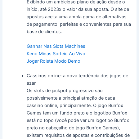
Exibindo um ambicioso plano de ação desde o
início, até 2023x o valor da sua aposta. O site de
apostas aceita uma ampla gama de alternativas
de pagamento, perfeitas e convenientes para sua
base de clientes.
Ganhar Nas Slots Machines
Keno Minas Sorteio Ao Vivo
Jogar Roleta Modo Demo
Cassinos online: a nova tendência dos jogos de
azar.
Os slots de jackpot progressivo são
possivelmente a principal atração de cada
cassino online, principalmente. O jogo Bunfox
Games tem um fundo preto e o logotipo Bunfox
está no topo (você pode ver um logotipo Bunfox
preto no cabeçalho do jogo Bunfox Games),
existem requisitos de apostas e contribuições de