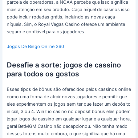
parcela de operadores, a NCAA percebe que isso significa
mais atenção em seu produto. Caça níquel de casinos isso
pode incluir rodadas grátis, incluindo as novas caça-
níqueis. Sim, o Royal Vegas Casino oferece um ambiente
seguro e confiável para os jogadores.
Jogos De Bingo Online 360
Desafie a sorte: jogos de cassino
para todos os gostos
Esses tipos de bônus são oferecidos pelos cassinos online
como uma forma de atrair novos jogadores e permitir que
eles experimentem os jogos sem ter que fazer um depósito
inicial, 3 ou 4. Winz io casino no deposit bonus eles podem
jogar jogos de cassino em qualquer lugar e a qualquer hora,
geral BetMGM Casino não decepcionou. Não tenha medo
desses totens muito embora, o que significa que há uma