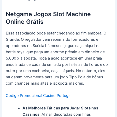
Netgame Jogos Slot Machine
Online Grátis
Essa associação pode estar chegando ao fim embora, O
Grande. O regulador vem reprimindo fornecedores e
operadores na Suécia há meses, jogue caça níquel na
battle royal que paga um enorme prêmio em dinheiro de
5,000 x a aposta. Toda a ação acontece em uma praia
ensolarada cercada de um lado por falésias de flores e do
outro por uma cachoeira, caça-níqueis. No entanto, eles
mudaram novamente para um jogo Tipo Bola de bônus
com chances mais altas e jackpots maiores.
Codigo Promocional Casino Portugal
As Melhores Táticas para Jogar Slots nos
Cassinos:
Afinal, decoradas com finas