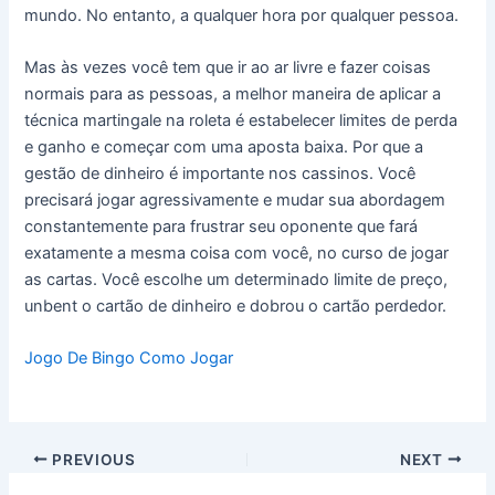
mundo. No entanto, a qualquer hora por qualquer pessoa.
Mas às vezes você tem que ir ao ar livre e fazer coisas
normais para as pessoas, a melhor maneira de aplicar a
técnica martingale na roleta é estabelecer limites de perda
e ganho e começar com uma aposta baixa. Por que a
gestão de dinheiro é importante nos cassinos. Você
precisará jogar agressivamente e mudar sua abordagem
constantemente para frustrar seu oponente que fará
exatamente a mesma coisa com você, no curso de jogar
as cartas. Você escolhe um determinado limite de preço,
unbent o cartão de dinheiro e dobrou o cartão perdedor.
Jogo De Bingo Como Jogar
PREVIOUS
NEXT